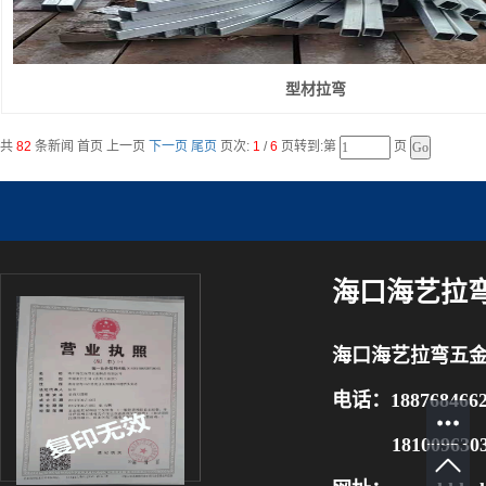
型材拉弯
共
82
条新闻 首页 上一页
下一页
尾页
页次:
1
/
6
页转到:第
页
海口海艺拉
海口海艺拉弯五
电话：188768466
1810096303