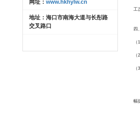
网址：
www.hkhylw.cn
新
工
地址：海口市南海大道与长彤路
交叉路口
四
（
（
（
总
幅