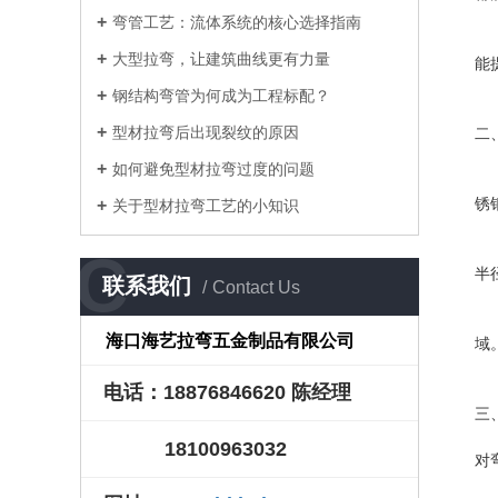
弯管工艺：流体系统的核心选择指南
在
大型拉弯，让建筑曲线更有力量
能
钢结构弯管为何成为工程标配？
型材拉弯后出现裂纹的原因
二
如何避免型材拉弯过度的问题
热
锈
关于型材拉弯工艺的小知识
冷
C
半
联系我们
Contact Us
液
海口海艺拉弯五金制品有限公司
域
电话：18876846620 陈经理
三
随
18100963032
对