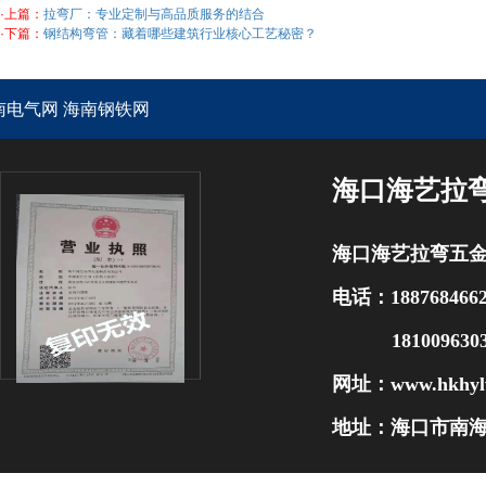
·上篇：
拉弯厂：专业定制与高品质服务的结合
·下篇：
钢结构弯管：藏着哪些建筑行业核心工艺秘密？
南电气网
海南钢铁网
海口海艺拉
海口海艺拉弯五
电话：188768466
1810096303
网址：
www.hkhyl
地址：海口市南