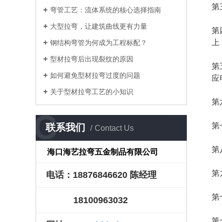
第
弯管工艺：流体系统的核心选择指南
大型拉弯，让建筑曲线更有力量
第
上
钢结构弯管为何成为工程标配？
型材拉弯后出现裂纹的原因
第
如何避免型材拉弯过度的问题
应
关于型材拉弯工艺的小知识
第
C
第
联系我们
Contact Us
第
海口海艺拉弯五金制品有限公司
第
电话：18876846620 陈经理
第
18100963032
第