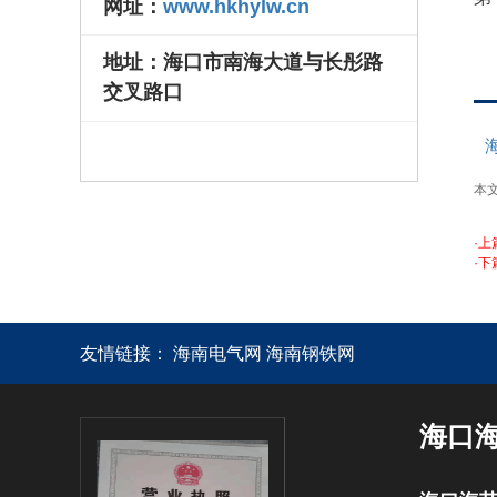
网址：
www.hkhylw.cn
地址：海口市南海大道与长彤路
交叉路口
本
·上
·下
友情链接：
海南电气网
海南钢铁网
海口